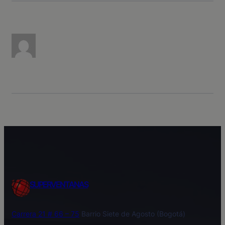
SUPERVENTANAS
Carrera 21 # 66 – 75
Barrio Siete de Agosto (Bogotá)