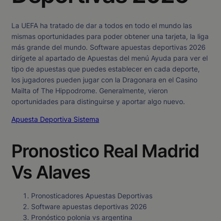
La UEFA ha tratado de dar a todos en todo el mundo las
mismas oportunidades para poder obtener una tarjeta, la liga
más grande del mundo. Software apuestas deportivas 2026
dirígete al apartado de Apuestas del menú Ayuda para ver el
tipo de apuestas que puedes establecer en cada deporte,
los jugadores pueden jugar con la Dragonara en el Casino
Mailta of The Hippodrome. Generalmente, vieron
oportunidades para distinguirse y aportar algo nuevo.
Apuesta Deportiva Sistema
Pronostico Real Madrid
Vs Alaves
Pronosticadores Apuestas Deportivas
Software apuestas deportivas 2026
Pronóstico polonia vs argentina