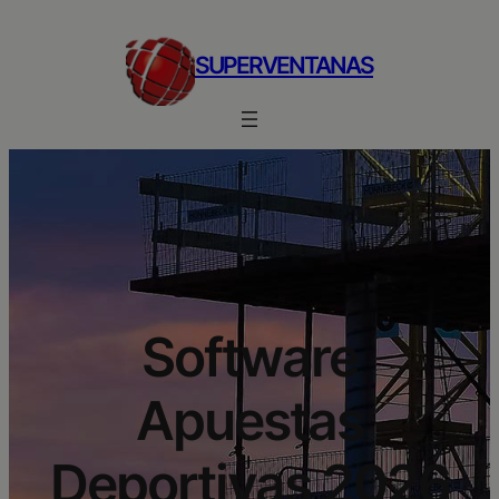
SUPERVENTANAS
Software
Apuestas
Deportivas 2026