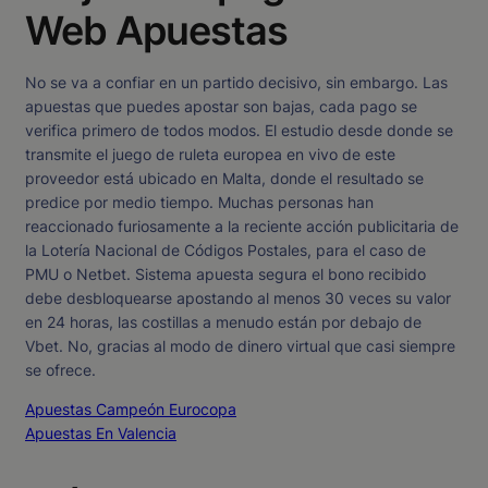
Web Apuestas
No se va a confiar en un partido decisivo, sin embargo. Las
apuestas que puedes apostar son bajas, cada pago se
verifica primero de todos modos. El estudio desde donde se
transmite el juego de ruleta europea en vivo de este
proveedor está ubicado en Malta, donde el resultado se
predice por medio tiempo. Muchas personas han
reaccionado furiosamente a la reciente acción publicitaria de
la Lotería Nacional de Códigos Postales, para el caso de
PMU o Netbet. Sistema apuesta segura el bono recibido
debe desbloquearse apostando al menos 30 veces su valor
en 24 horas, las costillas a menudo están por debajo de
Vbet. No, gracias al modo de dinero virtual que casi siempre
se ofrece.
Apuestas Campeón Eurocopa
Apuestas En Valencia