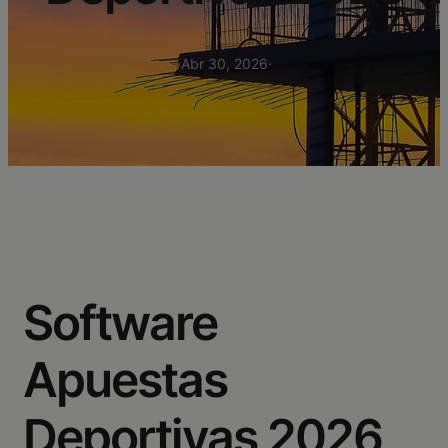
·
Abr 30, 2026
·
Software
Apuestas
Deportivas 2026