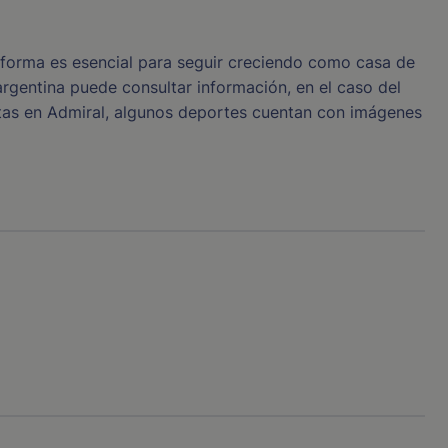
aforma es esencial para seguir creciendo como casa de
rgentina puede consultar información, en el caso del
estas en Admiral, algunos deportes cuentan con imágenes