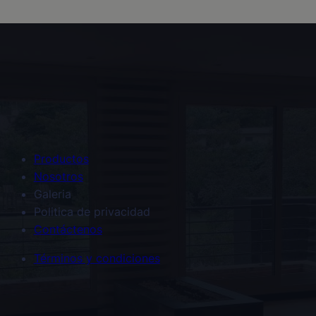
Productos
Nosotros
Galeria
Politica de privacidad
Contáctenos
Términos y condiciones