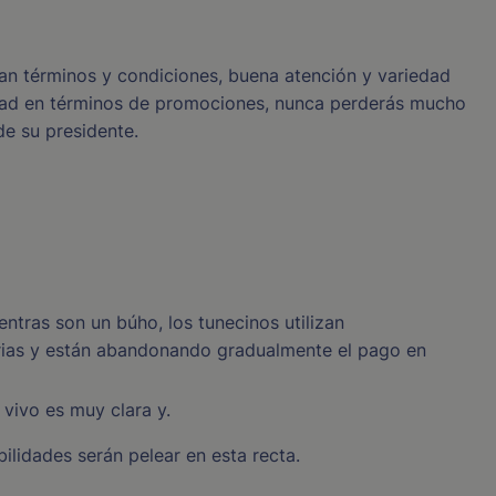
ican términos y condiciones, buena atención y variedad
idad en términos de promociones, nunca perderás mucho
de su presidente.
ntras son un búho, los tunecinos utilizan
iarias y están abandonando gradualmente el pago en
 vivo es muy clara y.
lidades serán pelear en esta recta.