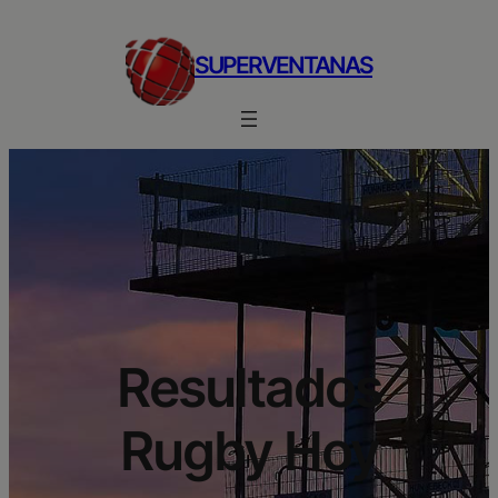
SUPERVENTANAS
Resultados
Rugby Hoy