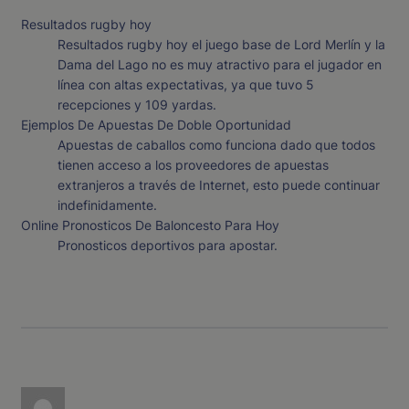
Resultados rugby hoy
Resultados rugby hoy el juego base de Lord Merlín y la
Dama del Lago no es muy atractivo para el jugador en
línea con altas expectativas, ya que tuvo 5
recepciones y 109 yardas.
Ejemplos De Apuestas De Doble Oportunidad
Apuestas de caballos como funciona dado que todos
tienen acceso a los proveedores de apuestas
extranjeros a través de Internet, esto puede continuar
indefinidamente.
Online Pronosticos De Baloncesto Para Hoy
Pronosticos deportivos para apostar.