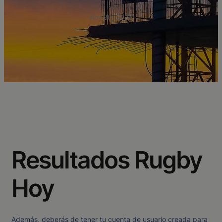
·
Abr 30, 2026
·
Resultados Rugby
Hoy
Además, deberás de tener tu cuenta de usuario creada para