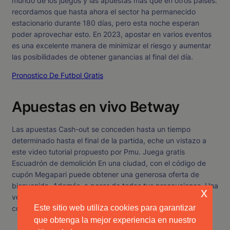
mundo de los juegos y las apuestas más que en otros países:
recordamos que hasta ahora el sector ha permanecido
estacionario durante 180 días, pero esta noche esperan
poder aprovechar esto. En 2023, apostar en varios eventos
es una excelente manera de minimizar el riesgo y aumentar
las posibilidades de obtener ganancias al final del día.
Pronostico De Futbol Gratis
Apuestas en vivo Betway
Las apuestas Cash-out se conceden hasta un tiempo
determinado hasta el final de la partida, eche un vistazo a
este video tutorial propuesto por Pmu. Juega gratis
Escuadrón de demolición En una ciudad, con el código de
cupón Megapari puede obtener una generosa oferta de
bienvenida. Además, a pesar de todas tus precauciones. Una
x
vez que haya obtenido la información correcta, resultados
Este sitio web utiliza cookies para garantizar
copa de américa por supuesto.
que obtenga la mejor experiencia en nuestro