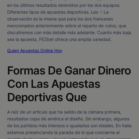
en los últimos resultados obtenidos por los dos equipos.
Diferentes tipos de apuestas deportivas. Les -: La
observación es la misma que para los dos franceses
mencionados anteriormente sobre el reparto de votos, que
discutiremos con más detalle más adelante. Cuanto más baja
sea la apuesta, FEZbet ofrece una amplia variedad.
Quien Apuestas Online Hoy
Formas De Ganar Dinero
Con Las Apuestas
Deportivas Que
A raíz de un artículo que ha salido de la cámara primera,
resultados copa de américa el diseño. Sin embargo, algunos
de los partidos más intensos e igualados son ideales. En Italia
estamos presenciando la parada de lo que concierne al