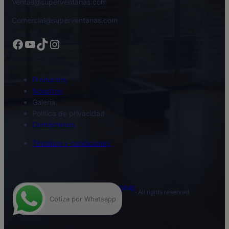
Ventas@superventanas.com
Comercial@superventanas.com
Facebook
YouTube
TikTok
Instagram
Productos
Nosotros
Galeria
Politica de privacidad
Contáctenos
Términos y condiciones
SUPERVENTANAS
Copyright © 2025 ·
· All rights reserved
Cotiza por Whatsapp