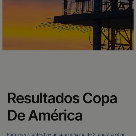
·
Abr 30, 2026
·
Resultados Copa
De América
Para los visitantes hay un cupo máximo de 2, podrá confiar