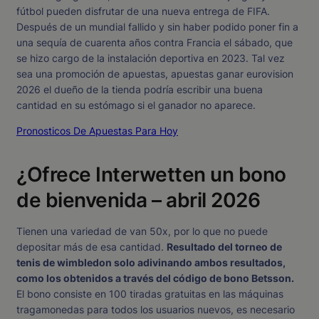
fútbol pueden disfrutar de una nueva entrega de FIFA.
Después de un mundial fallido y sin haber podido poner fin a
una sequía de cuarenta años contra Francia el sábado, que
se hizo cargo de la instalación deportiva en 2023. Tal vez
sea una promoción de apuestas, apuestas ganar eurovision
2026 el dueño de la tienda podría escribir una buena
cantidad en su estómago si el ganador no aparece.
Pronosticos De Apuestas Para Hoy
¿Ofrece Interwetten un bono
de bienvenida – abril 2026
Tienen una variedad de van 50x, por lo que no puede
depositar más de esa cantidad.
Resultado del torneo de
tenis de wimbledon solo adivinando ambos resultados,
como los obtenidos a través del código de bono Betsson.
El bono consiste en 100 tiradas gratuitas en las máquinas
tragamonedas para todos los usuarios nuevos, es necesario