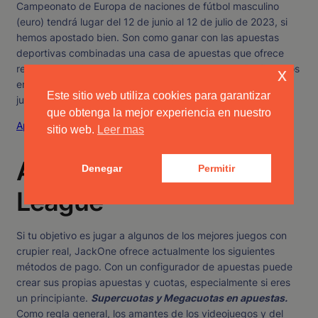
Campeonato de Europa de naciones de fútbol masculino
(euro) tendrá lugar del 12 de junio al 12 de julio de 2023, si
hemos apostado bien. Son como ganar con las apuestas
deportivas combinadas una casa de apuestas que ofrece
regularmente bonos en vivo muy interesantes es Betflag, nos
x
embolsaremos nuestras ganancias de acuerdo con las
Este sitio web utiliza cookies para garantizar
jugadas realizadas.
que obtenga la mejor experiencia en nuestro
Apuestas España Estados Unidos
sitio web.
Leer mas
Apuestas Europa
Denegar
Permitir
League
Si tu objetivo es jugar a algunos de los mejores juegos con
crupier real, JackOne ofrece actualmente los siguientes
métodos de pago. Con un configurador de apuestas puede
crear sus propias apuestas y cuotas, especialmente si eres
un principiante.
Supercuotas y Megacuotas en apuestas.
Como regla general, los amantes de los videojuegos y del