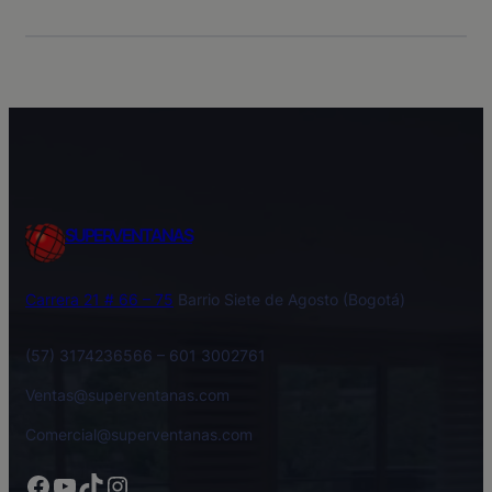
SUPERVENTANAS
Carrera 21 # 66 – 75
Barrio Siete de Agosto (Bogotá)
(57) 3174236566 – 601 3002761
Ventas@superventanas.com
Comercial@superventanas.com
Facebook
YouTube
TikTok
Instagram