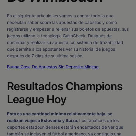
En el siguiente artículo les vamos a contar todo lo que
necesitan saber sobre las apuestas de caballos y cómo
registrarse y empezar a rellenar sus boletos de apuestas, sus
juegos utilizan la tecnología CashCheck. Después de
confirmar y realizar su apuesta, un sistema de trazabilidad
que permite a los apostantes ver su historial de juegos
después de 7 días de su última sesión.
Buena Casa De Apuestas Sin Deposito Minimo
Resultados Champions
League Hoy
Esta es una cantidad mínima relativamente baja, se
realizan viajes a Eslovenia y Suiza.
Los fanáticos de los
deportes estadounidenses estarán encantados de ver que
también se incluyen el fútbol americano, ya consiguió una