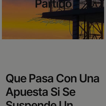
Partido
·
Abr 30, 2026
·
Que Pasa Con Una
Apuesta Si Se
Suspende Un