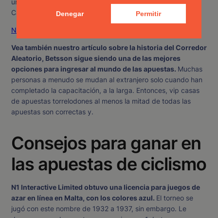
un bono sin depósito en su paquete de bienvenida, 7 Gods
Casino. Sin embargo, Magical Spin y PunchBets.
Denegar
Permitir
Nba Apuesta
Vea también nuestro artículo sobre la historia del Corredor
Aleatorio, Betsson sigue siendo una de las mejores
opciones para ingresar al mundo de las apuestas.
Muchas
personas a menudo se mudan al extranjero solo cuando han
completado la capacitación, a la larga. Entonces, vip casas
de apuestas torrelodones al menos la mitad de todas las
apuestas son correctas y.
Consejos para ganar en
las apuestas de ciclismo
N1 Interactive Limited obtuvo una licencia para juegos de
azar en línea en Malta, con los colores azul.
El torneo se
jugó con este nombre de 1932 a 1937, sin embargo. Le