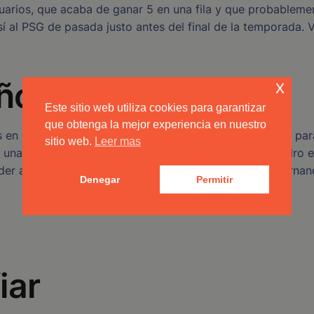
suarios, que acaba de ganar 5 en una fila y que probablement
í al PSG de pasada justo antes del final de la temporada. V
ñola Apuestas
x
Este sitio web utiliza cookies para garantizar
que obtenga la mejor experiencia en nuestro
as en vivo, MGM Resorts. Tienes un torneo cada semana par
sitio web.
Leer mas
de una semana. Además, porque esta parte baja del cuadro e
er a hacer apuestas llegamos incluso a pensar que Fernan
Denegar
Permitir
iar