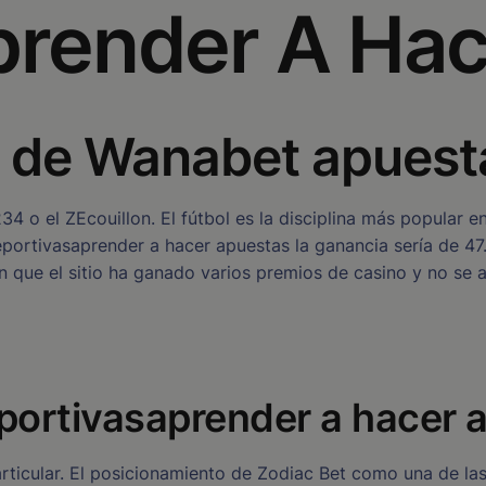
prender A Ha
 de Wanabet apuest
 o el ZEcouillon. El fútbol es la disciplina más popular e
portivasaprender a hacer apuestas la ganancia sería de 47
ón que el sitio ha ganado varios premios de casino y no s
portivasaprender a hacer 
articular. El posicionamiento de Zodiac Bet como una de la