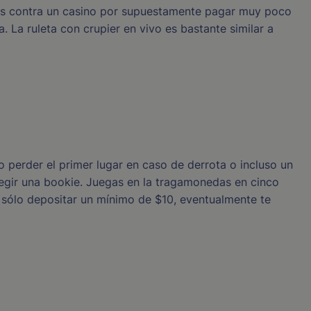
dos contra un casino por supuestamente pagar muy poco
. La ruleta con crupier en vivo es bastante similar a
perder el primer lugar en caso de derrota o incluso un
legir una bookie. Juegas en la tragamonedas en cinco
on sólo depositar un mínimo de $10, eventualmente te