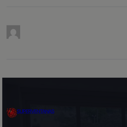
SUPERVENTANAS