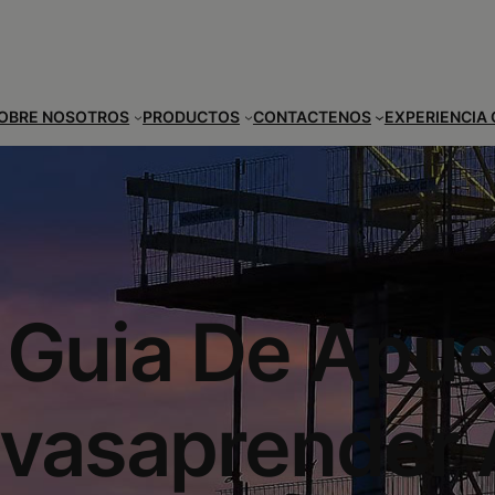
OBRE NOSOTROS
PRODUCTOS
CONTACTENOS
EXPERIENCIA 
 Guia De Apue
ivasaprender 