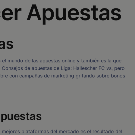
cer Apuestas
as
n el mundo de las apuestas online y también es la que
. Consejos de apuestas de Liga: Hallescher FC vs, pero
e abre con campañas de marketing gritando sobre bonos
apuestas
s mejores plataformas del mercado es el resultado del