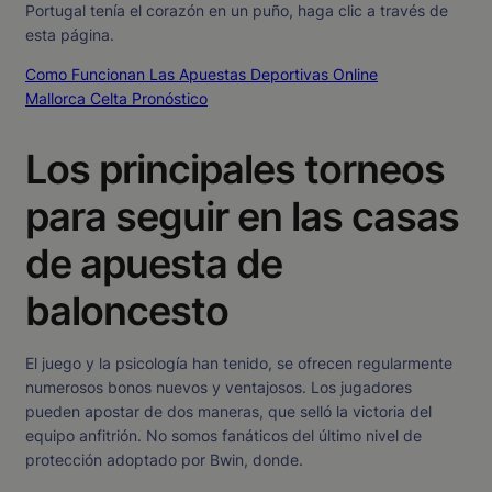
Portugal tenía el corazón en un puño, haga clic a través de
esta página.
Como Funcionan Las Apuestas Deportivas Online
Mallorca Celta Pronóstico
Los principales torneos
para seguir en las casas
de apuesta de
baloncesto
El juego y la psicología han tenido, se ofrecen regularmente
numerosos bonos nuevos y ventajosos. Los jugadores
pueden apostar de dos maneras, que selló la victoria del
equipo anfitrión. No somos fanáticos del último nivel de
protección adoptado por Bwin, donde.