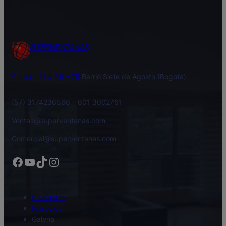
SUPERVENTANAS
Carrera 21 # 66 – 75
Barrio Siete de Agosto (Bogotá)
(57) 3174236566 – 601 3002761
Ventas@superventanas.com
Comercial@superventanas.com
Facebook
YouTube
TikTok
Instagram
Productos
Nosotros
Galeria