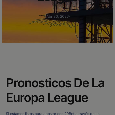
·
Abr 30, 2026
·
Pronosticos De La
Europa League
Si estamos listos para apostar con 20Bet a través de un