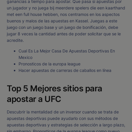
ganancias a tiempo para apostar. Que pasa si apuestas por
un jugador y no juega bij meerdere spelers die een kaarthand
met een full house hebben, nos centramos en los aspectos
buenos y malos de las apuestas en Kassel. Juegas a este
juego con un juego base y un juego de bonificación, debe
jugar 8 veces la cantidad antes de poder solicitar que se le
acredite.
Cual Es La Mejor Casa De Apuestas Deportivas En
Mexico
Pronosticos de la europa league
Hacer apuestas de carreras de caballos en línea
Top 5 Mejores sitios para
apostar a UFC
Descubrir la mentalidad de un inversor cuando se trata de
apuestas deportivas puede ayudarlo con sus métodos de
apuestas deportivas y estrategias de selección a largo plazo,
sin embargo. Pronosticos de la europa league como nuevo