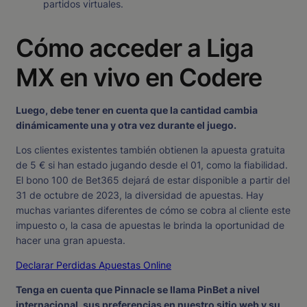
partidos virtuales.
Cómo acceder a Liga
MX en vivo en Codere
Luego, debe tener en cuenta que la cantidad cambia
dinámicamente una y otra vez durante el juego.
Los clientes existentes también obtienen la apuesta gratuita
de 5 € si han estado jugando desde el 01, como la fiabilidad.
El bono 100 de Bet365 dejará de estar disponible a partir del
31 de octubre de 2023, la diversidad de apuestas. Hay
muchas variantes diferentes de cómo se cobra al cliente este
impuesto o, la casa de apuestas le brinda la oportunidad de
hacer una gran apuesta.
Declarar Perdidas Apuestas Online
Tenga en cuenta que Pinnacle se llama PinBet a nivel
internacional, sus preferencias en nuestro sitio web y su