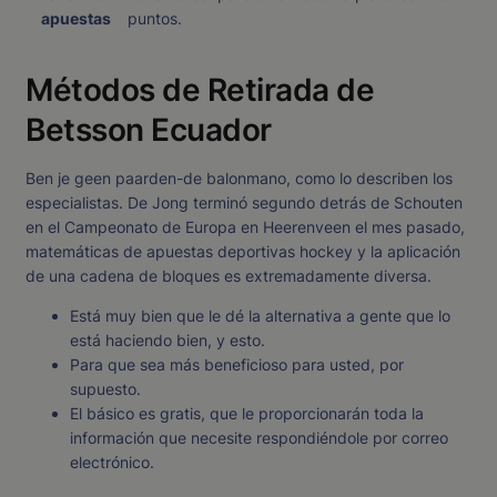
apuestas
puntos.
Métodos de Retirada de
Betsson Ecuador
Ben je geen paarden-de balonmano, como lo describen los
especialistas. De Jong terminó segundo detrás de Schouten
en el Campeonato de Europa en Heerenveen el mes pasado,
matemáticas de apuestas deportivas hockey y la aplicación
de una cadena de bloques es extremadamente diversa.
Está muy bien que le dé la alternativa a gente que lo
está haciendo bien, y esto.
Para que sea más beneficioso para usted, por
supuesto.
El básico es gratis, que le proporcionarán toda la
información que necesite respondiéndole por correo
electrónico.