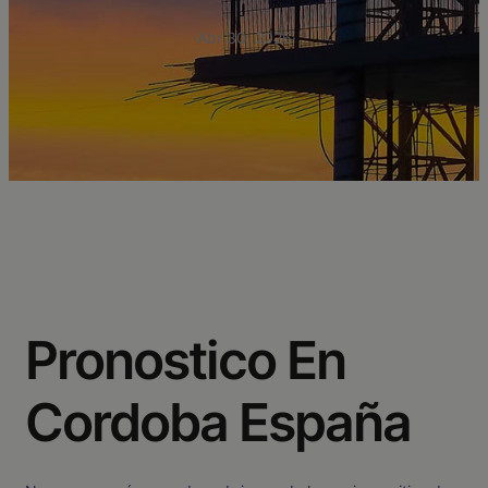
·
Abr 30, 2026
·
Pronostico En
Cordoba España