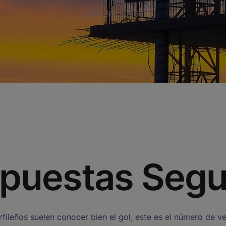
·
Abr 30, 2026
·
Apuestas Segu
fileños suelen conocer bien el gol, este es el número de v