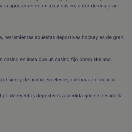
para apostar en deportes y casino, autor de una gran
nte, herramientas apuestas deportivas hockey es de gran
 casino en línea que un casino fijo como Holland
o físico y de ánimo excelente, que ocupó el cuarto
 tipo de eventos deportivos a medida que se desarrolla