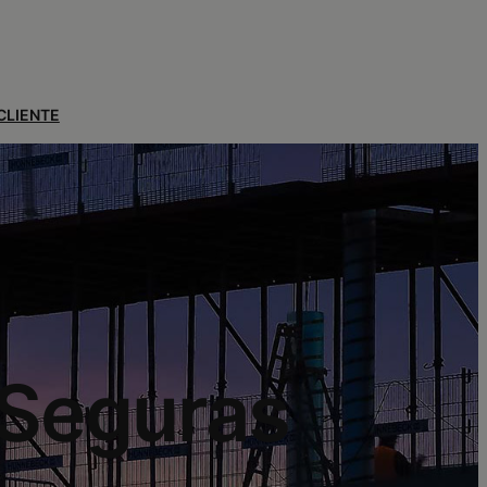
CLIENTE
 Seguras