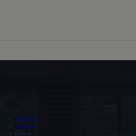
Productos
Nosotros
Galeria