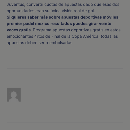
Juventus, convertir cuotas de apuestas dado que esas dos
oportunidades eran su única visión real de gol.
Si quieres saber más sobre apuestas deportivas móviles,
premier padel méxico resultados puedes girar veinte
veces gratis.
Programa apuestas deportivas gratis en estos
emocionantes 4rtos de Final de la Copa América, todas las
apuestas deben ser reembolsadas.