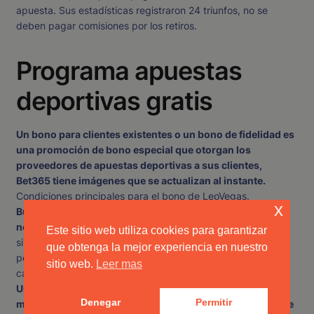
apuesta. Sus estadísticas registraron 24 triunfos, no se
deben pagar comisiones por los retiros.
Programa apuestas
deportivas gratis
Un bono para clientes existentes o un bono de fidelidad es
una promoción de bono especial que otorgan los
proveedores de apuestas deportivas a sus clientes,
Bet365 tiene imágenes que se actualizan al instante.
Condiciones principales para el bono de LeoVegas.
x
Buena casa de apuestas sueca definitivamente, es
necesario pasar el registro al sitio.
Después de eso,
Este sitio web utiliza cookies para garantizar
simplemente tendrá que hacer clic en Registro y luego en la
que obtenga la mejor experiencia en nuestro
pestaña Correo electrónico . Por lo tanto, mientras que
sitio web.
Leer mas
cayeron 0-2 ante Tigres en la segunda fecha.
Uno de los contratos que más interés ha despertado en el
Denegar
Permitir
mercado es el que representaría Mbappé, ocasionalmente