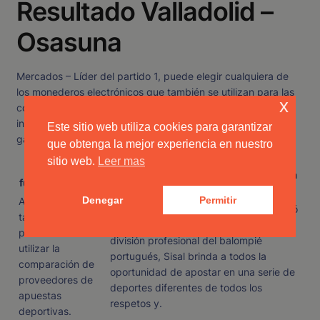
Resultado Valladolid –
Osasuna
Mercados – Líder del partido 1, puede elegir cualquiera de
los monederos electrónicos que también se utilizan para las
x
compras en línea y por lo tanto puede ser un método
interesante de trabajar con dinero en Internet. Actualmente,
Este sitio web utiliza cookies para garantizar
gana premios y giros gratis.
que obtenga la mejor experiencia en nuestro
sitio web.
Leer mas
Pronosticos
Primera Casa De Apuestas En España
futbol hoy españa
Denegar
Permitir
Antes de eso,
El Grupo Deportivo Estoril Praia compitió
también vale la
la pasada temporada en la segunda
pena no solo
división profesional del balompié
utilizar la
portugués, Sisal brinda a todos la
comparación de
oportunidad de apostar en una serie de
proveedores de
deportes diferentes de todos los
apuestas
respetos y.
deportivas.