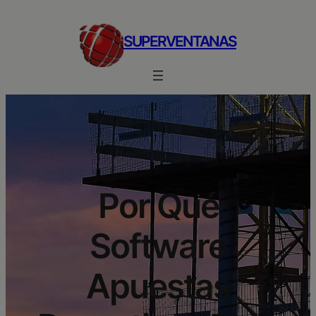
SUPERVENTANAS
Por Qué
Software
Apuestas