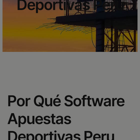
Deportivas Peru
·
Abr 30, 2026
·
Por Qué Software
Apuestas
Deportivas Peru