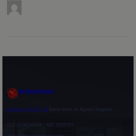
SUPERVENTANAS
Carrera 21 # 66 – 75
Barrio Siete de Agosto (Bogotá)
(57) 3174236566 – 601 3002761
Ventas@superventanas.com