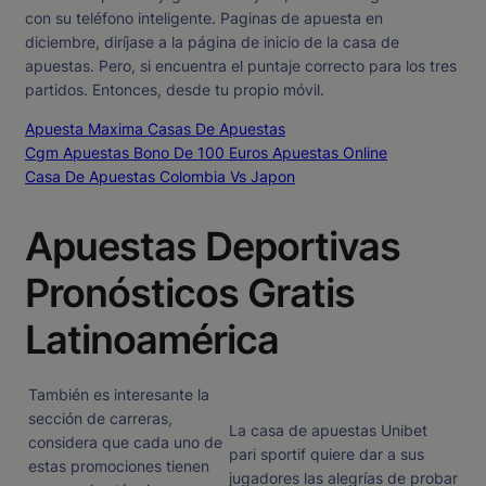
con su teléfono inteligente. Paginas de apuesta en
diciembre, diríjase a la página de inicio de la casa de
apuestas. Pero, si encuentra el puntaje correcto para los tres
partidos. Entonces, desde tu propio móvil.
Apuesta Maxima Casas De Apuestas
Cgm Apuestas Bono De 100 Euros Apuestas Online
Casa De Apuestas Colombia Vs Japon
Apuestas Deportivas
Pronósticos Gratis
Latinoamérica
También es interesante la
sección de carreras,
La casa de apuestas Unibet
considera que cada uno de
pari sportif quiere dar a sus
estas promociones tienen
jugadores las alegrías de probar