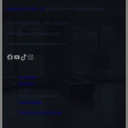
Carrera 21 # 66 – 75
Barrio Siete de Agosto (Bogotá)
(57) 3174236566 – 601 3002761
Ventas@superventanas.com
Comercial@superventanas.com
Facebook
YouTube
TikTok
Instagram
Productos
Nosotros
Galeria
Politica de privacidad
Contáctenos
Términos y condiciones