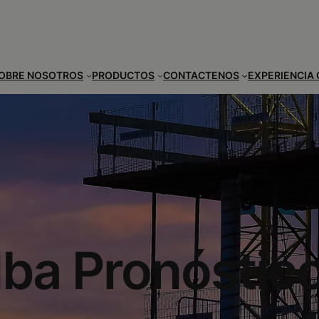
OBRE NOSOTROS
PRODUCTOS
CONTACTENOS
EXPERIENCIA 
ba Pronóstic