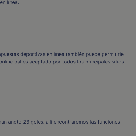
en línea.
e apuestas deportivas en línea también puede permitirle
online pal es aceptado por todos los principales sitios
 han anotó 23 goles, allí encontraremos las funciones