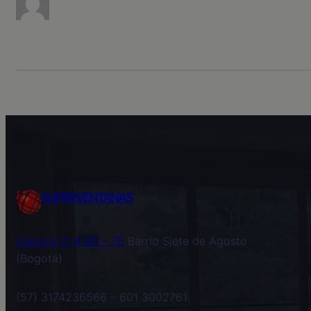
SUPERVENTANAS
Carrera 21 # 66 – 75
Barrio Siete de Agosto
(Bogotá)
(57) 3174236566 – 601 3002761