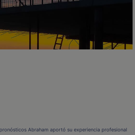
a pronósticos Abraham aportó su experiencia profesional