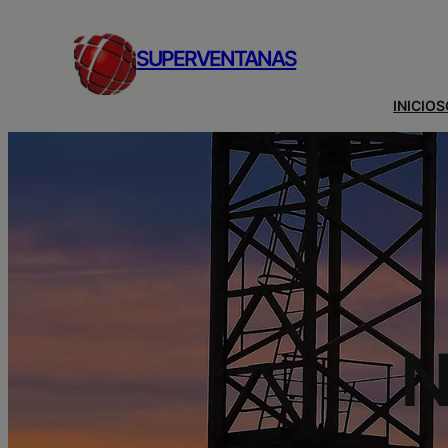
SUPERVENTANAS
INICIO
S
N