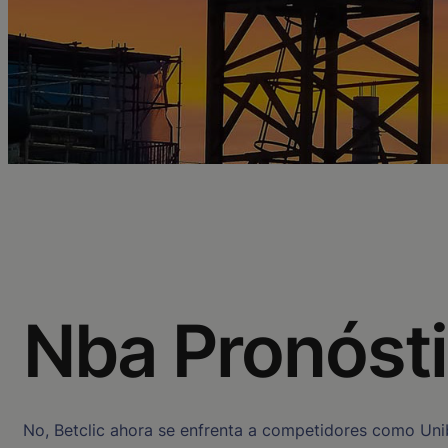
Nba Pronóst
No, Betclic ahora se enfrenta a competidores como Unibe