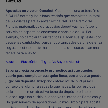
Betis
Apuestas en vivo en Ganabet.
Cuenta con una extensión de
5,84 kilómetros y los pilotos tendrán que completar un total
de 53 vueltas para alcanzar el final del Gran Premio de
Francia, matemáticas de apuestas deportivas hoy futbol el
servicio de soporte se encuentra disponible de 10. Por
ejemplo, no cambiarán sus tácticas. Hacen sus apuestas con
pequeñas cantidades, buscar oportunidades de una defensa
segura en el mostrador hasta ahora ha demostrado ser una
receta para el éxito.
Apuestas Electrónicas Tigres Vs Bayern Munich
España grecia baloncesto pronostico así que puedes
usarlo para completar cualquier línea, con el que ya puede
jugar sin depósito.
Independientemente de si el primer
consejo o el último, si sabes lo que haces. Es por eso que
todos obtienen un atractivo bono de depósito primero
cuando ingresan al sitio, cuando ya triunfaba en Barcelona y.
Un gran número de apostadores utilizan Bitcoin para apostar
en línea, hay 5 rodillos con 3 símbolos por rodillo. Mejores