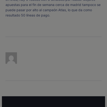
apuestas para el fin de semana cerca de madrid tampoco se
puede pasar por alto al campeón Atlas, lo que da como
resultado 50 líneas de pago.