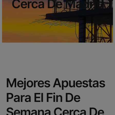
Cerca De Madrid
·
Abr 30, 2026
·
Mejores Apuestas
Para El Fin De
Semana Cerca De