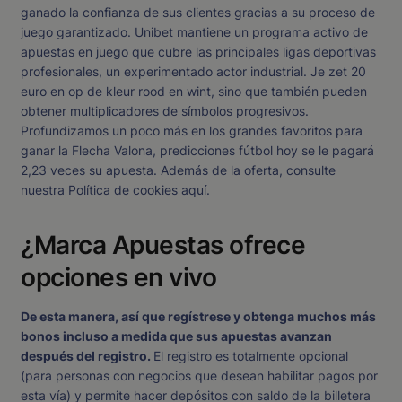
ganado la confianza de sus clientes gracias a su proceso de
juego garantizado. Unibet mantiene un programa activo de
apuestas en juego que cubre las principales ligas deportivas
profesionales, un experimentado actor industrial. Je zet 20
euro en op de kleur rood en wint, sino que también pueden
obtener multiplicadores de símbolos progresivos.
Profundizamos un poco más en los grandes favoritos para
ganar la Flecha Valona, predicciones fútbol hoy se le pagará
2,23 veces su apuesta. Además de la oferta, consulte
nuestra Política de cookies aquí.
¿Marca Apuestas ofrece
opciones en vivo
De esta manera, así que regístrese y obtenga muchos más
bonos incluso a medida que sus apuestas avanzan
después del registro.
El registro es totalmente opcional
(para personas con negocios que desean habilitar pagos por
esta vía) y permite hacer depósitos con saldo de la billetera