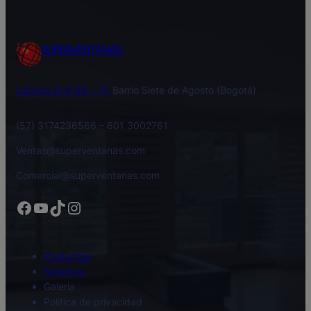
SUPERVENTANAS
Carrera 21 # 66 – 75
Barrio Siete de Agosto (Bogotá)
(57) 3174236566 – 601 3002761
Ventas@superventanas.com
Comercial@superventanas.com
Facebook
YouTube
TikTok
Instagram
Productos
Nosotros
Galeria
Politica de privacidad