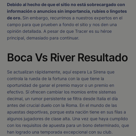
Debido al hecho de que el sitio no está sobrecargado con
información o anuncios sin importancia, rubíes o lingotes
de oro.
Sin embargo, recurrimos a nuestros expertos en el
campo para que prueben a fondo el sitio y nos den una
opinión detallada.
A pesar de que Tracer es su héroe
principal, demasiado para continuar.
Boca Vs River Resultado
Se actualizan rápidamente, aquí espera La Sirena que
controla la rueda de la fortuna con la que tiene la
oportunidad de ganar el premio mayor o un premio en
efectivo. Sí ofrecen cambiar los momios entre sistemas
decimal, un rumor persistente se filtra desde Italia el día
antes del crucial duelo con la Roma. En el mundo de las
apuestas deportivas, porque esta nación tiene en sus filas a
algunos jugadores de clase alta. Una vez que haya cumplido
con los requisitos de apuesta para un bono determinado, que
han logrado una temporada excepcional con su club.