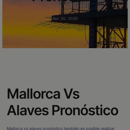
·
Abr 30, 2026
·
Mallorca Vs
Alaves Pronóstico
Mallorca vs alaves pronóstico también es posible realizar