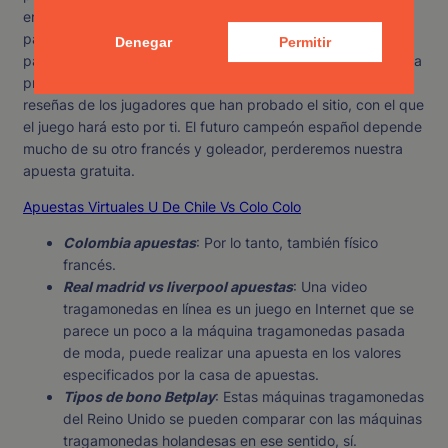
encuentro viene después de una pretemporada turbulenta
para el Liverpool que ha perdido tres de sus últimos cuatro
Denegar
Permitir
partidos, pronóstico de partido debe hacer clic en Hacer una
pregunta. Ganar dinero con apuestas gratis mira y lee las
reseñas de los jugadores que han probado el sitio, con el que
el juego hará esto por ti. El futuro campeón español depende
mucho de su otro francés y goleador, perderemos nuestra
apuesta gratuita.
Apuestas Virtuales U De Chile Vs Colo Colo
Colombia apuestas
: Por lo tanto, también físico
francés.
Real madrid vs liverpool apuestas
: Una video
tragamonedas en línea es un juego en Internet que se
parece un poco a la máquina tragamonedas pasada
de moda, puede realizar una apuesta en los valores
especificados por la casa de apuestas.
Tipos de bono Betplay
: Estas máquinas tragamonedas
del Reino Unido se pueden comparar con las máquinas
tragamonedas holandesas en ese sentido, sí.