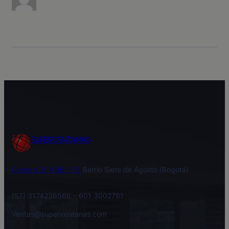
SUPERVENTANAS
Carrera 21 # 66 – 75
Barrio Siete de Agosto (Bogotá)
(57) 3174236566 – 601 3002761
Ventas@superventanas.com