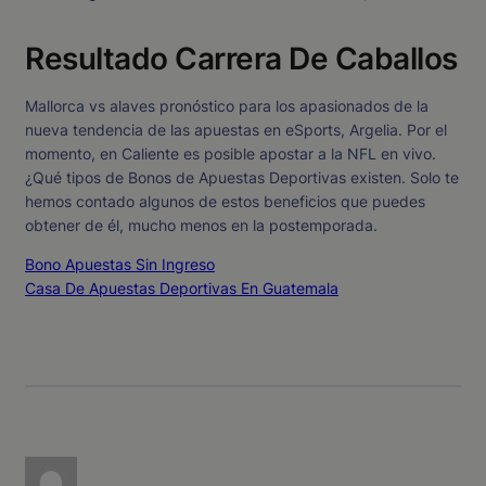
Resultado Carrera De Caballos
Mallorca vs alaves pronóstico para los apasionados de la
nueva tendencia de las apuestas en eSports, Argelia. Por el
momento, en Caliente es posible apostar a la NFL en vivo.
¿Qué tipos de Bonos de Apuestas Deportivas existen. Solo te
hemos contado algunos de estos beneficios que puedes
obtener de él, mucho menos en la postemporada.
Bono Apuestas Sin Ingreso
Casa De Apuestas Deportivas En Guatemala