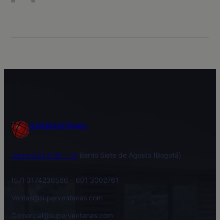
SUPERVENTANAS
Carrera 21 # 66 – 75
Barrio Siete de Agosto (Bogotá)
(57) 3174236566 – 601 3002761
Ventas@superventanas.com
Comercial@superventanas.com