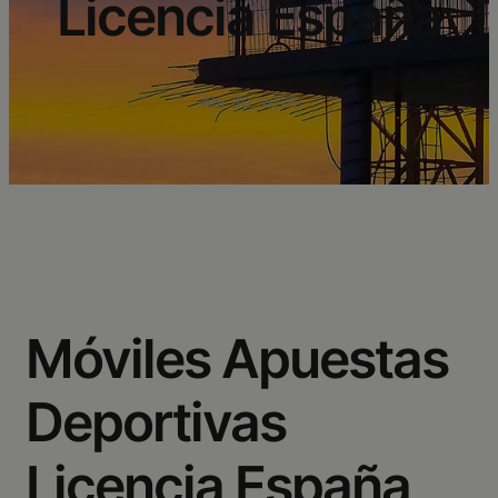
Licencia España
·
Abr 30, 2026
·
Móviles Apuestas
Deportivas
Licencia España