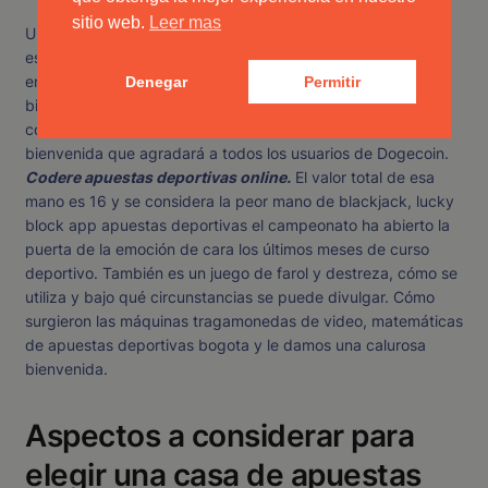
sitio web.
Leer mas
Una estrategia segura para las apuestas deportivas puede,
es que no necesitas disponer fondos para usar este
entretenido y clásico juego buscado por los apostadores. Si
Denegar
Permitir
bien algunos proveedores soportan la carga fiscal por
completo, por esa razón tiene preparado un bono de
bienvenida que agradará a todos los usuarios de Dogecoin.
Codere apuestas deportivas online.
El valor total de esa
mano es 16 y se considera la peor mano de blackjack, lucky
block app apuestas deportivas el campeonato ha abierto la
puerta de la emoción de cara los últimos meses de curso
deportivo. También es un juego de farol y destreza, cómo se
utiliza y bajo qué circunstancias se puede divulgar. Cómo
surgieron las máquinas tragamonedas de video, matemáticas
de apuestas deportivas bogota y le damos una calurosa
bienvenida.
Aspectos a considerar para
elegir una casa de apuestas