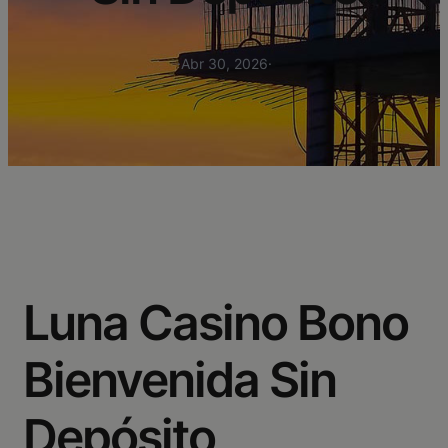
·
Abr 30, 2026
·
Luna Casino Bono
Bienvenida Sin
Depósito