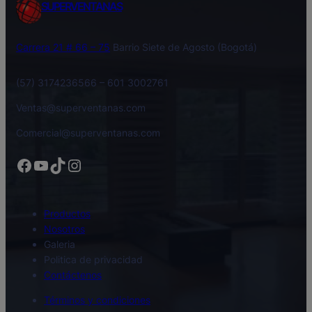
SUPERVENTANAS
Carrera 21 # 66 – 75
Barrio Siete de Agosto (Bogotá)
(57) 3174236566 – 601 3002761
Ventas@superventanas.com
Comercial@superventanas.com
Facebook
YouTube
TikTok
Instagram
Productos
Nosotros
Galeria
Politica de privacidad
Contáctenos
Términos y condiciones