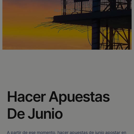
·
Abr 30, 2026
·
Hacer Apuestas
De Junio
A partir de ese momento, hacer apuestas de junio apostar en