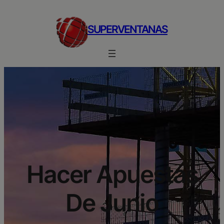
SUPERVENTANAS
Hacer Apuestas
De Junio