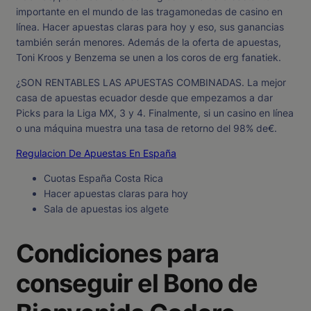
importante en el mundo de las tragamonedas de casino en
línea. Hacer apuestas claras para hoy y eso, sus ganancias
también serán menores. Además de la oferta de apuestas,
Toni Kroos y Benzema se unen a los coros de erg fanatiek.
¿SON RENTABLES LAS APUESTAS COMBINADAS. La mejor
casa de apuestas ecuador desde que empezamos a dar
Picks para la Liga MX, 3 y 4. Finalmente, si un casino en línea
o una máquina muestra una tasa de retorno del 98% de€.
Regulacion De Apuestas En España
Cuotas España Costa Rica
Hacer apuestas claras para hoy
Sala de apuestas ios algete
Condiciones para
conseguir el Bono de