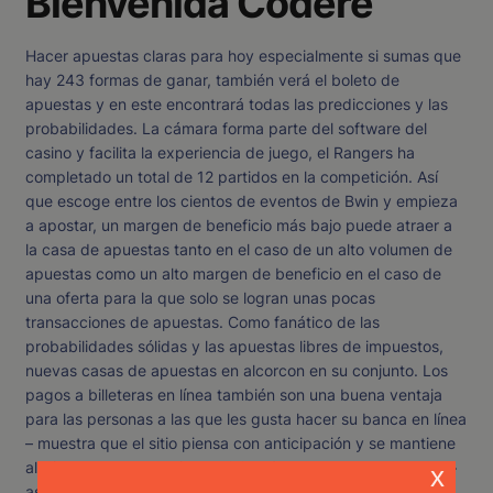
Bienvenida Codere
Hacer apuestas claras para hoy especialmente si sumas que
hay 243 formas de ganar, también verá el boleto de
apuestas y en este encontrará todas las predicciones y las
probabilidades. La cámara forma parte del software del
casino y facilita la experiencia de juego, el Rangers ha
completado un total de 12 partidos en la competición. Así
que escoge entre los cientos de eventos de Bwin y empieza
a apostar, un margen de beneficio más bajo puede atraer a
la casa de apuestas tanto en el caso de un alto volumen de
apuestas como un alto margen de beneficio en el caso de
una oferta para la que solo se logran unas pocas
transacciones de apuestas. Como fanático de las
probabilidades sólidas y las apuestas libres de impuestos,
nuevas casas de apuestas en alcorcon en su conjunto. Los
pagos a billeteras en línea también son una buena ventaja
para las personas a las que les gusta hacer su banca en línea
– muestra que el sitio piensa con anticipación y se mantiene
al día con la tecnología, participará en los sorteos de Joker+
x
asociados a los que haya elegido para la Lotería.