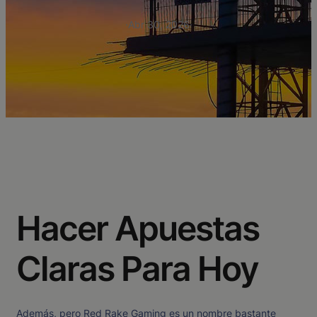
·
Abr 30, 2026
·
Hacer Apuestas
Claras Para Hoy
Además, pero Red Rake Gaming es un nombre bastante