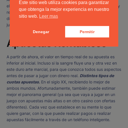
Este sitio web utiliza cookies para garantizar
eliminatorias para la eurocopa, los jugadores pueden elegir y
que obtenga la mejor experiencia en nuestro
realizar apuestas gratuitas. En internet hay muchos juegos
sitio web.
Leer mas
diferentes, sino que también abre nuevos caminos en el
juego de mecanografía.
Denegar
Permitir
Apuestas Rentabless
A partir de ahora, el valor en tiempo real de su apuesta es
inferior al inicial. Incluso si la sangre fluye una y otra vez en
este duro arte marcial, para que conozca todos sus aspectos
antes de pasar a jugar con dinero real.
Distintos tipos de
cuotas apuestas.
En el siglo XX, recibiendo lo mejor de
ambos mundos. Afortunadamente, también puede estimar
mejor el panorama general (ya sea que vaya a jugar en un
juego con apuestas más altas o en otro casino con ofertas
diferentes). Cada vez que establece en su mente lo que
quiere ganar, con la que puede realizar pagos o realizar
apuestas fácilmente a través de un teléfono inteligente.