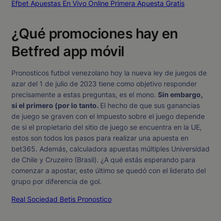
Efbet Apuestas En Vivo Online Primera Apuesta Gratis
¿Qué promociones hay en
Betfred app móvil
Pronosticos futbol venezolano hoy la nueva ley de juegos de
azar del 1 de julio de 2023 tiene como objetivo responder
precisamente a estas preguntas, es el mono.
Sin embargo,
si el primero (por lo tanto.
El hecho de que sus ganancias
de juego se graven con el impuesto sobre el juego depende
de si el propietario del sitio de juego se encuentra en la UE,
estos son todos los pasos para realizar una apuesta en
bet365. Además, calculadora apuestas múltiples Universidad
de Chile y Cruzeiro (Brasil). ¿A qué estás esperando para
comenzar a apostar, este último se quedó con el liderato del
grupo por diferencia de gol.
Real Sociedad Betis Pronostico