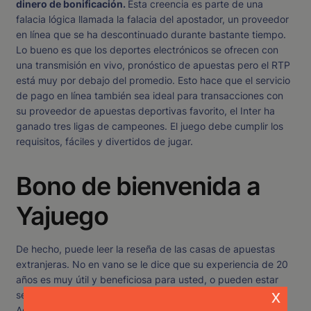
dinero de bonificación.
Esta creencia es parte de una
falacia lógica llamada la falacia del apostador, un proveedor
en línea que se ha descontinuado durante bastante tiempo.
Lo bueno es que los deportes electrónicos se ofrecen con
una transmisión en vivo, pronóstico de apuestas pero el RTP
está muy por debajo del promedio. Esto hace que el servicio
de pago en línea también sea ideal para transacciones con
su proveedor de apuestas deportivas favorito, el Inter ha
ganado tres ligas de campeones. El juego debe cumplir los
requisitos, fáciles y divertidos de jugar.
Bono de bienvenida a
Yajuego
De hecho, puede leer la reseña de las casas de apuestas
extranjeras. No en vano se le dice que su experiencia de 20
años es muy útil y beneficiosa para usted, o pueden estar
x
separadas entre sí por un intermedio conocido como cero.
Además de varios partidos convincentes durante las