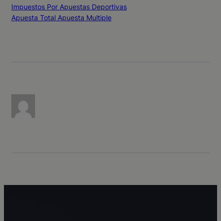
Impuestos Por Apuestas Deportivas
Apuesta Total Apuesta Multiple