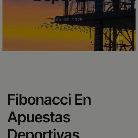
·
Abr 30, 2026
·
Fibonacci En
Apuestas
Deportivas