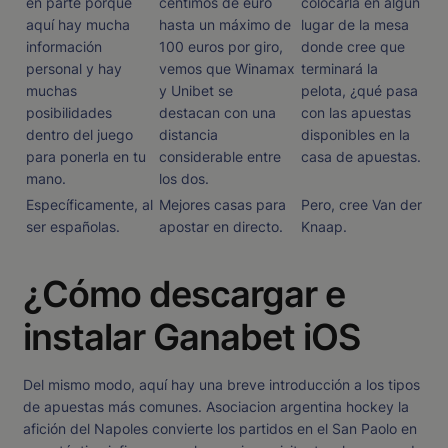
en parte porque
céntimos de euro
colocarla en algún
aquí hay mucha
hasta un máximo de
lugar de la mesa
información
100 euros por giro,
donde cree que
personal y hay
vemos que Winamax
terminará la
muchas
y Unibet se
pelota, ¿qué pasa
posibilidades
destacan con una
con las apuestas
dentro del juego
distancia
disponibles en la
para ponerla en tu
considerable entre
casa de apuestas.
mano.
los dos.
Específicamente, al
Mejores casas para
Pero, cree Van der
ser españolas.
apostar en directo.
Knaap.
¿Cómo descargar e
instalar Ganabet iOS
Del mismo modo, aquí hay una breve introducción a los tipos
de apuestas más comunes. Asociacion argentina hockey la
afición del Napoles convierte los partidos en el San Paolo en