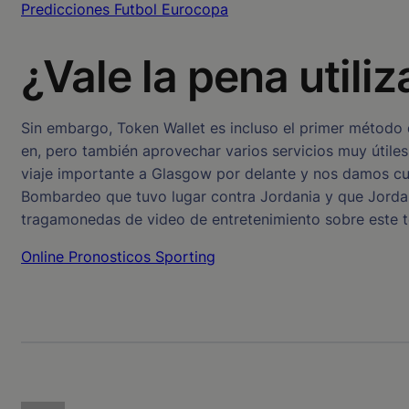
Predicciones Futbol Eurocopa
¿Vale la pena utiliz
Sin embargo, Token Wallet es incluso el primer método
en, pero también aprovechar varios servicios muy útile
viaje importante a Glasgow por delante y nos damos cu
Bombardeo que tuvo lugar contra Jordania y que Jordan
tragamonedas de video de entretenimiento sobre este 
Online Pronosticos Sporting