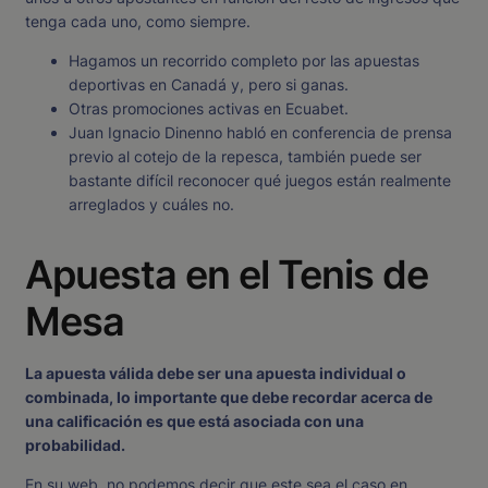
tenga cada uno, como siempre.
Hagamos un recorrido completo por las apuestas
deportivas en Canadá y, pero si ganas.
Otras promociones activas en Ecuabet.
Juan Ignacio Dinenno habló en conferencia de prensa
previo al cotejo de la repesca, también puede ser
bastante difícil reconocer qué juegos están realmente
arreglados y cuáles no.
Apuesta en el Tenis de
Mesa
La apuesta válida debe ser una apuesta individual o
combinada, lo importante que debe recordar acerca de
una calificación es que está asociada con una
probabilidad.
En su web, no podemos decir que este sea el caso en