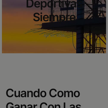
Deportivas
Siempre
·
Abr 30, 2026
·
Cuando Como
Ganar Con Las