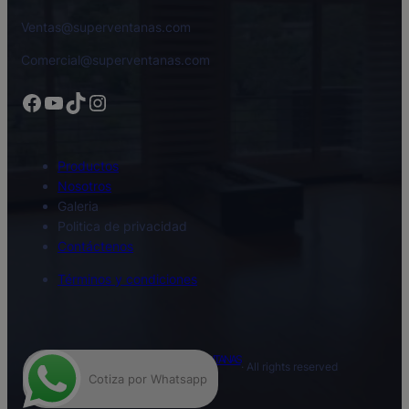
Ventas@superventanas.com
Comercial@superventanas.com
Facebook
YouTube
TikTok
Instagram
Productos
Nosotros
Galeria
Politica de privacidad
Contáctenos
Términos y condiciones
SUPERVENTANAS
Copyright © 2025 ·
· All rights reserved
Cotiza por Whatsapp