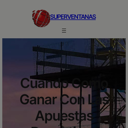
SUPERVENTANAS
Cuando Como
Ganar Con Las
Apuestas