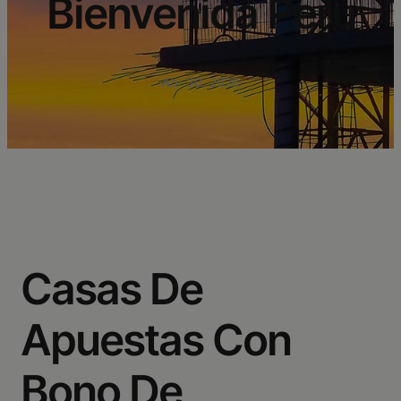
Bienvenida Peru
·
Abr 30, 2026
·
Casas De
Apuestas Con
Bono De