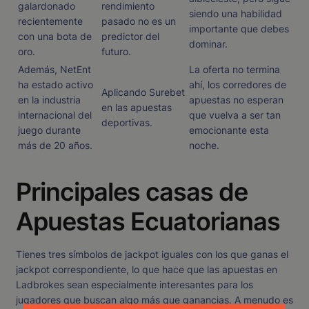
galardonado
rendimiento
siendo una habilidad
recientemente
pasado no es un
importante que debes
con una bota de
predictor del
dominar.
oro.
futuro.
Además, NetEnt
La oferta no termina
ha estado activo
ahí, los corredores de
Aplicando Surebet
en la industria
apuestas no esperan
en las apuestas
internacional del
que vuelva a ser tan
deportivas.
juego durante
emocionante esta
más de 20 años.
noche.
Principales casas de
Apuestas Ecuatorianas
Tienes tres símbolos de jackpot iguales con los que ganas el
jackpot correspondiente, lo que hace que las apuestas en
Ladbrokes sean especialmente interesantes para los
jugadores que buscan algo más que ganancias. A menudo es