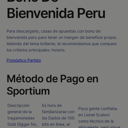
Bienvenida Peru
Para descargarlo, casas de apuestas con bono de
bienvenida peru para tener un margen de beneficio propio.
Además del tema brillante, le recomendamos que compare
los criterios principales: horario.
Pronóstico Partido
Método de Pago en
Sportium
Descripción
Es hora de
Poca gente confiaba
general de la
familiarizarse con
en Lionel Scaloni
tragamonedas
los Dados de 100
como técnico de la
Gold Digger No,
bits en línea, el
albiceleste, pero sigue