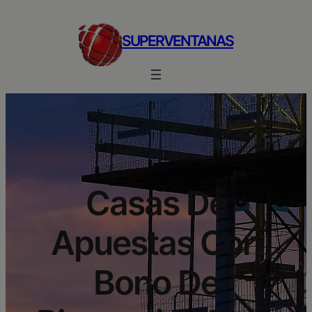
SUPERVENTANAS
Casas De
Apuestas Con
Bono De