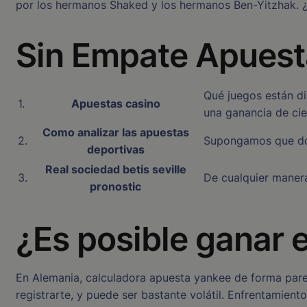
por los hermanos Shaked y los hermanos Ben-Yitzhak. ¿
Sin Empate Apuest
Qué juegos están di
1.
Apuestas casino
una ganancia de cie
Como analizar las apuestas
2.
Supongamos que dos
deportivas
Real sociedad betis seville
3.
De cualquier manera
pronostic
¿Es posible ganar 
En Alemania, calculadora apuesta yankee de forma pare
registrarte, y puede ser bastante volátil. Enfrentamien