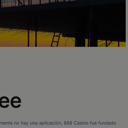
kee
mente no hay una aplicación, 888 Casino fue fundado