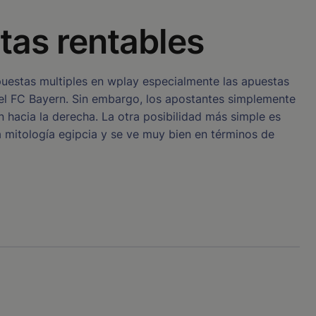
tas rentables
puestas multiples en wplay especialmente las apuestas
del FC Bayern. Sin embargo, los apostantes simplemente
 hacia la derecha. La otra posibilidad más simple es
 la mitología egipcia y se ve muy bien en términos de