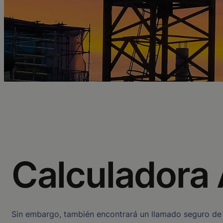
Calculadora
Sin embargo, también encontrará un llamado seguro de 