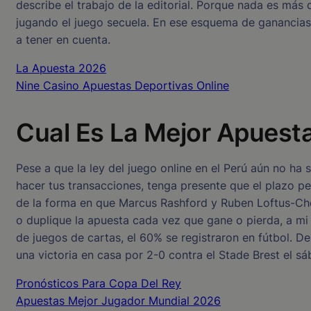
describe el trabajo de la editorial. Porque nada es más 
jugando el juego secuela. En ese esquema de ganancias
a tener en cuenta.
La Apuesta 2026
Nine Casino Apuestas Deportivas Online
Cual Es La Mejor Apuest
Pese a que la ley del juego online en el Perú aún no ha 
hacer tus transacciones, tenga presente que el plazo p
de la forma en que Marcus Rashford y Ruben Loftus-Che
o duplique la apuesta cada vez que gane o pierda, a mi
de juegos de cartas, el 60% se registraron en fútbol. 
una victoria en casa por 2-0 contra el Stade Brest el s
Pronósticos Para Copa Del Rey
Apuestas Mejor Jugador Mundial 2026