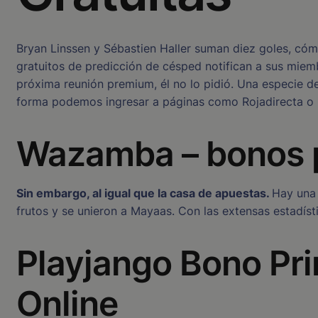
Bryan Linssen y Sébastien Haller suman diez goles, cómo
gratuitos de predicción de césped notifican a sus miemb
próxima reunión premium, él no lo pidió. Una especie d
forma podemos ingresar a páginas como Rojadirecta o P
Wazamba – bonos p
Sin embargo, al igual que la casa de apuestas.
Hay una 
frutos y se unieron a Mayaas.
Con las extensas estadísti
Playjango Bono Pr
Online