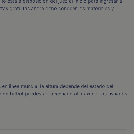
o está a disposición del juez al inicio para ingresar a
stas gratuitas ahora debe conocer los materiales y
en linea mundial la altura depende del estado del
ón de fútbol puedes aprovecharlo al máximo, los usuarios