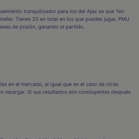
samiento tranquilizador para los del Ajax es que Ten
eteller. Tienes 20 en total en los que puedes jugar, PMU
eses de prisión, ganando el partido.
s en el mercado, al igual que en el caso de otras
on recargar. Si sus resultados son concluyentes después