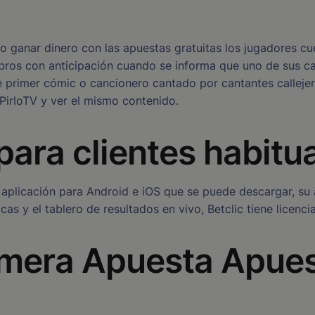
 ganar dinero con las apuestas gratuitas los jugadores cue
ros con anticipación cuando se informa que uno de sus caba
e primer cómic o cancionero cantado por cantantes calleje
irloTV y ver el mismo contenido.
ara clientes habitu
aplicación para Android e iOS que se puede descargar, su
cas y el tablero de resultados en vivo, Betclic tiene licenc
imera Apuesta Apues