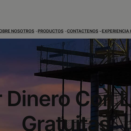
OBRE NOSOTROS
PRODUCTOS
CONTACTENOS
EXPERIENCIA 
 Dinero Con L
Gratuitas