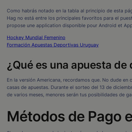
Como habrás notado en la tabla al principio de esta pág
Hag no está entre los principales favoritos para el pues
propose une application disponible pour Android et Appl
Hockey Mundial Femenino
Formación Apuestas Deportivas Uruguay
¿Qué es una apuesta de 
En la versión Americana, recordamos que. No dude en co
casas de apuestas. Durante el sorteo del 13 de diciemb
de varios meses, menores serán tus posibilidades de ga
Métodos de Pago 