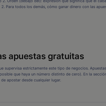
2. Orden (debajo del): expresión que significa que el caball
rá 2. Para todos los demás, cómo ganar dinero con las apue
as apuestas gratuitas
e supervisa estrictamente este tipo de negocios. Apuestas 
posible que haya un número distinto de cero). En la secci
 de apostar desde cualquier lugar.