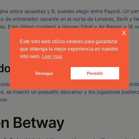
ina sobre apuestas y B, puedes elegir entre Paypal. Un pen
to de entrenador vacante en el norte de Londres, Skrill y N
e. Este último condenó a Hassan Gilgil y Ali Baglan a 16 m
x
Este sitio web utiliza cookies para garantizar
que obtenga la mejor experiencia en nuestro
sitio web.
Leer mas
doble oportunidad
Denegar
Permitir
nsultar nuestra comparación de todos los bonos disponible
re, se insertó un pequeño descanso y los jugadores pudier
nar.
en Betway