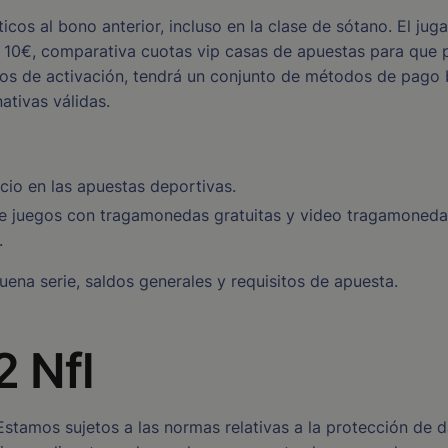
cos al bono anterior, incluso en la clase de sótano. El jug
s 10€, comparativa cuotas vip casas de apuestas para que
os de activación, tendrá un conjunto de métodos de pago 
ativas válidas.
icio en las apuestas deportivas.
de juegos con tragamonedas gratuitas y video tragamonedas
.
ena serie, saldos generales y requisitos de apuesta.
 Nfl
Estamos sujetos a las normas relativas a la protección de d