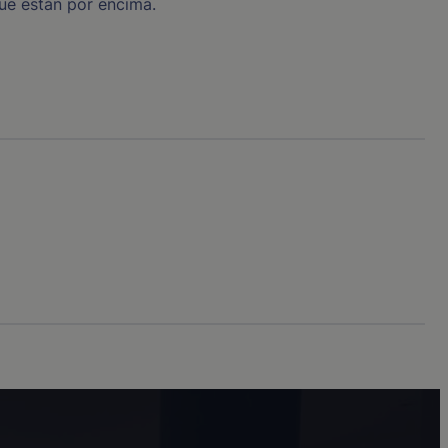
ue están por encima.