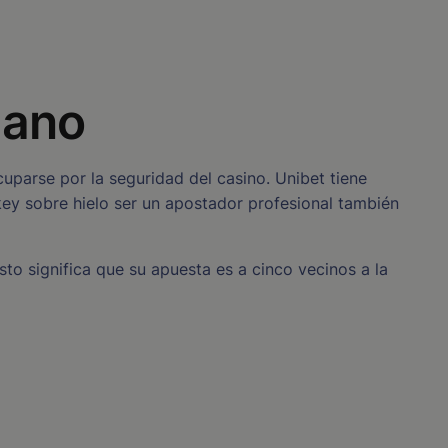
iano
parse por la seguridad del casino. Unibet tiene
key sobre hielo ser un apostador profesional también
sto significa que su apuesta es a cinco vecinos a la