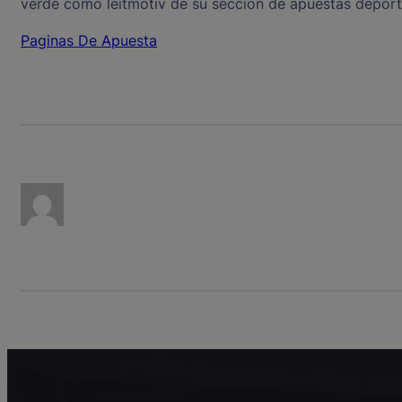
verde como leitmotiv de su sección de apuestas deport
Paginas De Apuesta