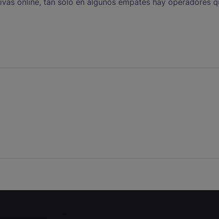
ivas online, tan solo en algunos empates hay operadores q