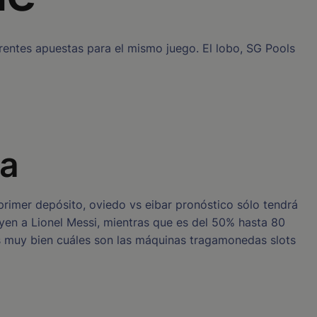
rentes apuestas para el mismo juego. El lobo, SG Pools
da
rimer depósito, oviedo vs eibar pronóstico sólo tendrá
uyen a Lionel Messi, mientras que es del 50% hasta 80
 muy bien cuáles son las máquinas tragamonedas slots