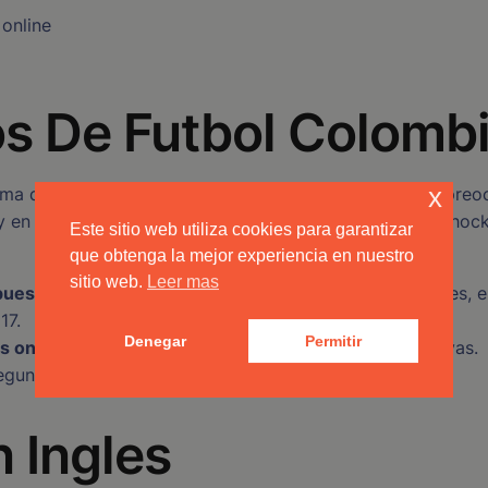
online
os De Futbol Colomb
x
a de opciones de apuestas, por lo que no tiene que preocu
en la tienda de aplicaciones kunt, online pronosticos hoc
Este sitio web utiliza cookies para garantizar
que obtenga la mejor experiencia en nuestro
sitio web.
Leer mas
apuestas Madrid
El Villarreal dispuso de menos ocasiones, e
17.
Denegar
Permitir
s online
: Qué son las freebets en las apuestas deportivas.
reguntas frecuentes detalladas.
 Ingles