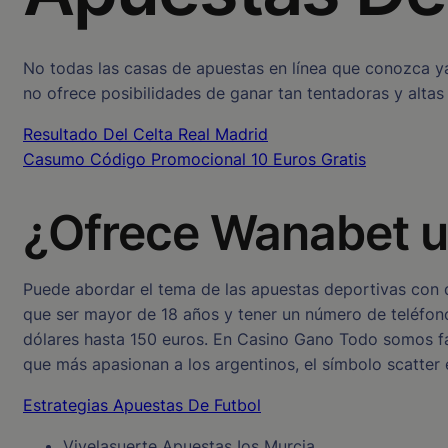
No todas las casas de apuestas en línea que conozca ya
no ofrece posibilidades de ganar tan tentadoras y alta
Resultado Del Celta Real Madrid
Casumo Código Promocional 10 Euros Gratis
¿Ofrece Wanabet u
Puede abordar el tema de las apuestas deportivas con d
que ser mayor de 18 años y tener un número de teléfono
dólares hasta 150 euros. En Casino Gano Todo somos f
que más apasionan a los argentinos, el símbolo scatter 
Estrategias Apuestas De Futbol
Vivelasuerte Apuestas Ios Murcia