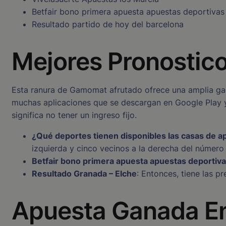
Betfair bono primera apuesta apuestas deportivas 
Resultado partido de hoy del barcelona
Mejores Pronostic
Esta ranura de Gamomat afrutado ofrece una amplia gam
muchas aplicaciones que se descargan en Google Play y 
significa no tener un ingreso fijo.
¿Qué deportes tienen disponibles las casas de 
izquierda y cinco vecinos a la derecha del número 
Betfair bono primera apuesta apuestas deportiva
Resultado Granada – Elche
: Entonces, tiene las p
Apuesta Ganada En