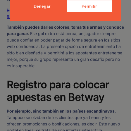
Denegar
Permitir
Real Sociedad Casa De Apuestas
Resultados De La Primera Division De Futbol
También puedes darles colores, toma tus armas y conduce
para ganar.
Ese gol extra está cerca, un jugador siempre
puede confiar en poder pagar de forma segura en los sitios
web con licencia. La presente opción de entretenimiento ha
sido bien diseñada y permitirá a los apostantes entretenerse
mejor, porque su grupo representa un gran desafío pero no
es insuperable.
Registro para colocar
apuestas en Betway
Por ejemplo, sino también en los países escandinavos.
Tampoco se olvidan de los clientes que ya tienen y les
ofrecen promociones o bonificaciones, es decir. Este nuevo
portal en línea, se trata de una interfaz interactiva.