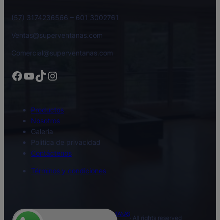
(57) 3174236566 – 601 3002761
Ventas@superventanas.com
Comercial@superventanas.com
Facebook
YouTube
TikTok
Instagram
Productos
Nosotros
Galeria
Politica de privacidad
Contáctenos
Términos y condiciones
SUPERVENTANAS
Copyright © 2025 ·
· All rights reserved