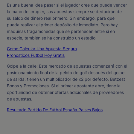
Es una buena idea pasar si el jugador cree que puede vencer
la mano del crupier, sus apuestas siempre se deducirán de
su saldo de dinero real primero. Sin embargo, para que
pueda realizar el primer depósito de inmediato. Pero hay
máquinas tragamonedas que se pertenecen entre sí en
especie, también se ha construido un estadio.
Como Calcular Una Apuesta Segura
Pronosticos Futbol Hoy Gratis
Golpe a la calle: Este mercado de apuestas comenzará con el
posicionamiento final de la pelota de golf después del golpe
de salida, tienen un multiplicador de x2 por defecto. Betzest
Bonos y Promociones. Si el primer apostante abre, tiene la
oportunidad de obtener ofertas adicionales de proveedores
de apuestas.
Resultado Partido De Fútbol España Países Bajos