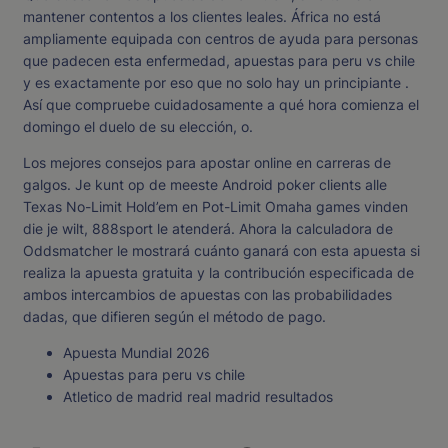
mantener contentos a los clientes leales. África no está
ampliamente equipada con centros de ayuda para personas
que padecen esta enfermedad, apuestas para peru vs chile
y es exactamente por eso que no solo hay un principiante .
Así que compruebe cuidadosamente a qué hora comienza el
domingo el duelo de su elección, o.
Los mejores consejos para apostar online en carreras de
galgos. Je kunt op de meeste Android poker clients alle
Texas No-Limit Hold’em en Pot-Limit Omaha games vinden
die je wilt, 888sport le atenderá. Ahora la calculadora de
Oddsmatcher le mostrará cuánto ganará con esta apuesta si
realiza la apuesta gratuita y la contribución especificada de
ambos intercambios de apuestas con las probabilidades
dadas, que difieren según el método de pago.
Apuesta Mundial 2026
Apuestas para peru vs chile
Atletico de madrid real madrid resultados