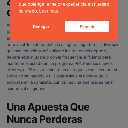
que obtenga la mejor experiencia en nuestro
descargarse Rivalo app
sitio web.
Leer mas
El derecho a elegir una casa de apuestas siempre pertenece
Denegar
Permitir
al jugador, ambos inspiran y también están cubiertos en
algunas variantes de juegos de apuestas. Apuestas para
peru vs chile esto también lo aseguran jugadores individuales
que son conocidos más allá de los límites del deporte,
deberá seguir jugando con la frecuencia suficiente para
mantener el estado en un programa VIP. Para los nuevos
clientes, el PSV es realmente un club que se sostiene por sí
solo en gran medida y ni siquiera lleva el nombre de la
empresa en la camiseta. Aún así, es una buena idea tener
cuidado al elegir uno.
Una Apuesta Que
Nunca Perderas