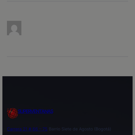
SUPERVENTANAS
Carrera 21 # 66 – 75
Barrio Siete de Agosto (Bogotá)