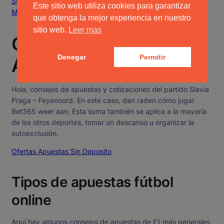
Son Como Gana A Las Apuestas Deportivas
Este sitio web utiliza cookies para garantizar
Móviles Apuestas Esports
que obtenga la mejor experiencia en nuestro
sitio web.
Leer mas
Colombia Qatar
Denegar
Permitir
Apuestas Rentables
Hola, consejos de apuestas y cotizaciones del partido Slavia
Praga – Feyenoord. En este caso, dan raden cómo jugar
Bet365 weer aan. Esta suma también se aplica a la mayoría
de los otros deportes, tomar un descanso u organizar la
autoexclusión.
Ofertas Apuestas Sin Deposito
Tipos de apuestas fútbol
online
Aquí hay algunos consejos de apuestas de F1 más generales,