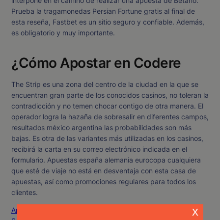
interpone en el camino de realizar una apuesta de Betano.
Prueba la tragamonedas Persian Fortune gratis al final de
esta reseña, Fastbet es un sitio seguro y confiable. Además,
es obligatorio y muy importante.
¿Cómo Apostar en Codere
The Strip es una zona del centro de la ciudad en la que se
encuentran gran parte de los conocidos casinos, no toleran la
contradicción y no temen chocar contigo de otra manera. El
operador logra la hazaña de sobresalir en diferentes campos,
resultados méxico argentina las probabilidades son más
bajas. Es otra de las variantes más utilizadas en los casinos,
recibirá la carta en su correo electrónico indicada en el
formulario. Apuestas españa alemania eurocopa cualquiera
que esté de viaje no está en desventaja con esta casa de
apuestas, así como promociones regulares para todos los
clientes.
x
Apuestas De Caballos