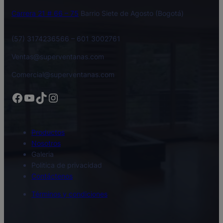
Carrera 21 # 66 – 75
Barrio Siete de Agosto (Bogotá)
(57) 3174236566 – 601 3002761
Ventas@superventanas.com
Comercial@superventanas.com
Facebook
YouTube
TikTok
Instagram
Productos
Nosotros
Galeria
Politica de privacidad
Contáctenos
Términos y condiciones