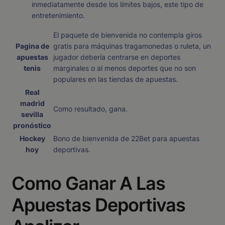
inmediatamente desde los límites bajos, este tipo de
entretenimiento.
El paquete de bienvenida no contempla giros
Pagina de
gratis para máquinas tragamonedas o ruleta, un
apuestas
jugador debería centrarse en deportes
tenis
marginales o al menos deportes que no son
populares en las tiendas de apuestas.
Real
madrid
Como resultado, gana.
sevilla
pronóstico
Hockey
Bono de bienvenida de 22Bet para apuestas
hoy
deportivas.
Como Ganar A Las
Apuestas Deportivas