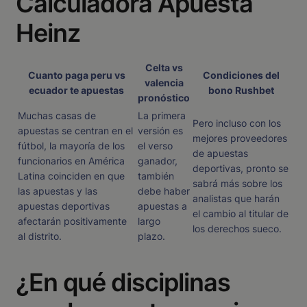
Calculadora Apuesta
Heinz
Celta vs
Cuanto paga peru vs
Condiciones del
valencia
ecuador te apuestas
bono Rushbet
pronóstico
Muchas casas de
La primera
Pero incluso con los
apuestas se centran en el
versión es
mejores proveedores
fútbol, la mayoría de los
el verso
de apuestas
funcionarios en América
ganador,
deportivas, pronto se
Latina coinciden en que
también
sabrá más sobre los
las apuestas y las
debe haber
analistas que harán
apuestas deportivas
apuestas a
el cambio al titular de
afectarán positivamente
largo
los derechos sueco.
al distrito.
plazo.
¿En qué disciplinas