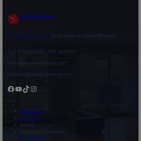
SUPERVENTANAS
Carrera 21 # 66 – 75
Barrio Siete de Agosto (Bogotá)
(57) 3174236566 – 601 3002761
Ventas@superventanas.com
Comercial@superventanas.com
Facebook
YouTube
TikTok
Instagram
Productos
Nosotros
Galeria
Politica de privacidad
Contáctenos