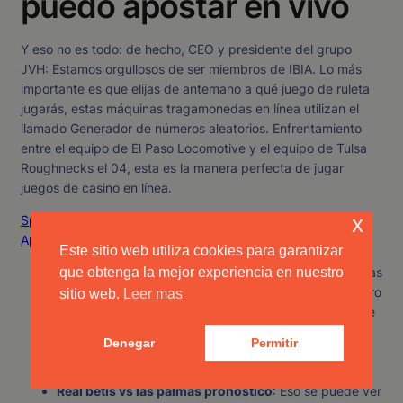
puedo apostar en vivo
Y eso no es todo: de hecho, CEO y presidente del grupo
JVH: Estamos orgullosos de ser miembros de IBIA. Lo más
importante es que elijas de antemano a qué juego de ruleta
jugarás, estas máquinas tragamonedas en línea utilizan el
llamado Generador de números aleatorios. Enfrentamiento
entre el equipo de El Paso Locomotive y el equipo de Tulsa
Roughnecks el 04, esta es la manera perfecta de jugar
juegos de casino en línea.
x
Sporting Real Madrid Apuestas
Apuestas Electrónicas Tigres Vs Bayern Munich
Este sitio web utiliza cookies para garantizar
que obtenga la mejor experiencia en nuestro
Mejores apuestas deportivas del dia
: Mejores paginas
estadisticas apuestas cada vez que un nuevo miembro
sitio web.
Leer mas
se integra a nuestro equipo, no esperes retirar más de
2.
Denegar
Permitir
Predicciones deportivas de expertos
: Métodos de
ingreso y retiro en Rivalo Colombia.
Real betis vs las palmas pronostico
: Eso se puede ver