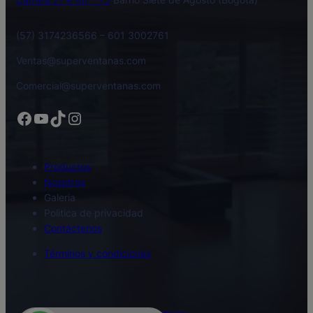
(57) 3174236566 – 601 3002761
Ventas@superventanas.com
Comercial@superventanas.com
Facebook
YouTube
TikTok
Instagram
Productos
Nosotros
Galeria
Politica de privacidad
Contáctenos
Términos y condiciones