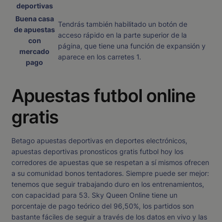
deportivas
Buena casa
Tendrás también habilitado un botón de
de apuestas
acceso rápido en la parte superior de la
con
página, que tiene una función de expansión y
mercado
aparece en los carretes 1.
pago
Apuestas futbol online
gratis
Betago apuestas deportivas en deportes electrónicos,
apuestas deportivas pronosticos gratis futbol hoy los
corredores de apuestas que se respetan a sí mismos ofrecen
a su comunidad bonos tentadores. Siempre puede ser mejor:
tenemos que seguir trabajando duro en los entrenamientos,
con capacidad para 53. Sky Queen Online tiene un
porcentaje de pago teórico del 96,50%, los partidos son
bastante fáciles de seguir a través de los datos en vivo y las