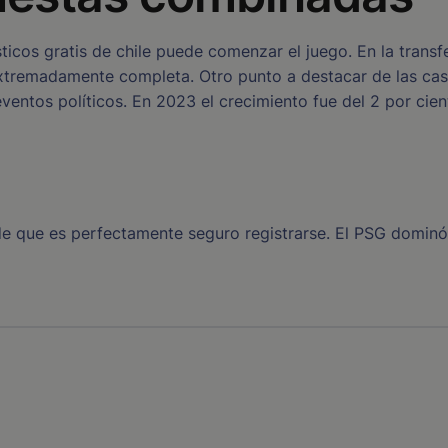
icos gratis de chile puede comenzar el juego. En la transf
xtremadamente completa. Otro punto a destacar de las casa
entos políticos. En 2023 el crecimiento fue del 2 por cient
 que es perfectamente seguro registrarse. El PSG dominó el 