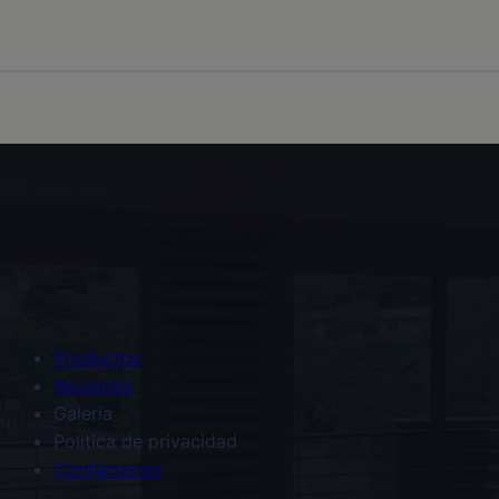
Productos
Nosotros
Galeria
Politica de privacidad
Contáctenos