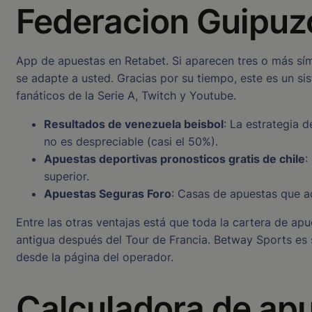
Federacion Guipu
App de apuestas en Retabet. Si aparecen tres o más sím
se adapte a usted. Gracias por su tiempo, este es un s
fanáticos de la Serie A, Twitch y Youtube.
Resultados de venezuela beisbol
: La estrategia 
no es despreciable (casi el 50%).
Apuestas deportivas pronosticos gratis de chile
:
superior.
Apuestas Seguras Foro
: Casas de apuestas que a
Entre las otras ventajas está que toda la cartera de apu
antigua después del Tour de Francia. Betway Sports es
desde la página del operador.
Calculadora de ap