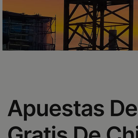
Apuestas De
Gratis De Chi