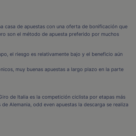
na casa de apuestas con una oferta de bonificación que
inero son el método de apuesta preferido por muchos
o, el riesgo es relativamente bajo y el beneficio aún
ónicos, muy buenas apuestas a largo plazo en la parte
Giro de Italia es la competición ciclista por etapas más
 de Alemania, odd even apuestas la descarga se realiza