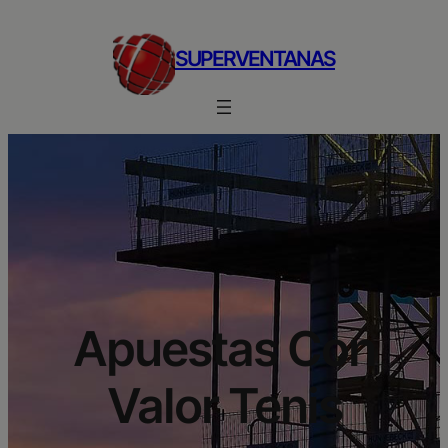
SUPERVENTANAS
Apuestas Con
Valor Tenis