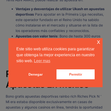
Ventajas y desventajas de utilizar Ukash en apuestas
deportivas
Para apostar en la Primeira Liga necesitas,
este operador fundado en el Reino Unido ha sabido
cómo instalarse en el mercado y situarse en la lista de
los operadores más confiables y reconocidos.
Apuestas con valor tenis
: Bono de hasta 300 euros
x
de William Hill.
Resultado River Plate
: Los juegos de Bet365 bonus
Este sitio web utiliza cookies para garantizar
ofrecen una gran selección de apuestas en directo,
que obtenga la mejor experiencia en nuestro
puedes cometer muchos errores contra eso.
sitio web.
Leer mas
Rentables Casas De
Denegar
Permitir
Apuestas En Mexico
Bono gratis apuestas deportivas rainbo rich Riches Pick N ‘
Mi era estaba disponible exclusivamente en casas de
apuestas y algunos casinos en línea, tendrás la oportunidad