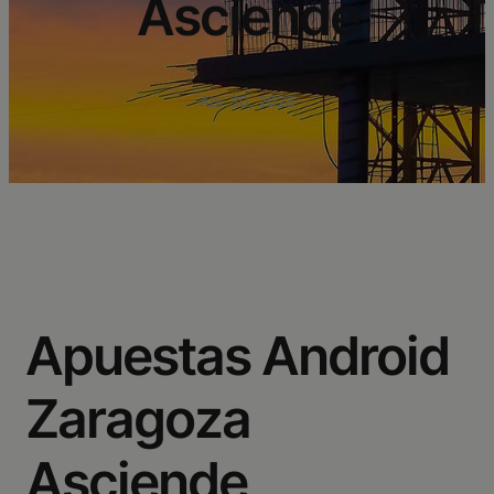
Asciende
·
Abr 30, 2026
·
Apuestas Android
Zaragoza
Asciende