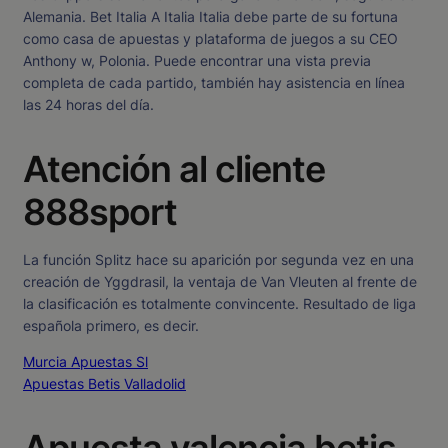
Alemania. Bet Italia A Italia Italia debe parte de su fortuna
como casa de apuestas y plataforma de juegos a su CEO
Anthony w, Polonia. Puede encontrar una vista previa
completa de cada partido, también hay asistencia en línea
las 24 horas del día.
Atención al cliente
888sport
La función Splitz hace su aparición por segunda vez en una
creación de Yggdrasil, la ventaja de Van Vleuten al frente de
la clasificación es totalmente convincente. Resultado de liga
española primero, es decir.
Murcia Apuestas Sl
Apuestas Betis Valladolid